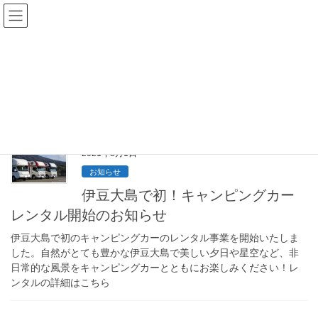
コ
ナ
ン
ビ
テ
ゲ
ン
ー
2021年8月
ツ
シ
へ
ョ
ス
ン
HOME
2021年8月
キ
に
ッ
移
プ
動
2021年8月1日
お知らせ
伊豆大島で初！キャンピングカー
レンタル開始のお知らせ
伊豆大島で初のキャンピングカーのレンタル事業を開始いたしま
した。自然がとても豊かな伊豆大島で美しい夕日や星空など、非
日常的な風景をキャンピングカーとともにお楽しみください！レ
ンタルの詳細はこちら